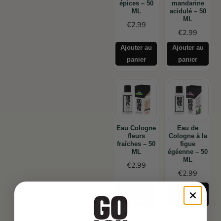
épices – 50
mandarine
ML
acidulé – 50
ML
€
2.99
€
2.99
Ajouter au
Ajouter au
panier
panier
Eau Cologne
Eau de
fleurs
Cologne à la
fraîches – 50
figue
ML
égéenne – 50
ML
€
2.99
€
2.99
Ajouter au
Ajouter au
panier
panier