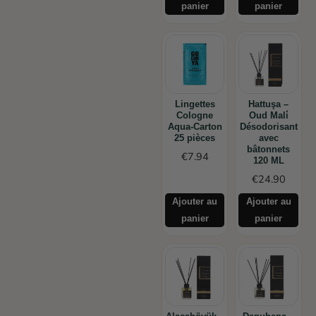
panier
panier
Lingettes
Hattuşa –
Cologne
Oud Mali̇
Aqua-Carton
Désodorisant
25 pièces
avec
bâtonnets
€
7.94
120 ML
€
24.90
Ajouter au
Ajouter au
panier
panier