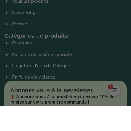
Tous les produits
Notre Blog
Contact
Catégories de produits
Colognes
Parfums de la série spéciale
Lingettes d'eau de Cologne
Parfums d'ambiance
0
Abonnez-vous à la newsletter
Abonnez-vous à la newsletter et recevez 10% de
remise sur votre première commande !
Les nouveautés en avant-première ainsi que nos offres
spéciales.
Je profite de mes -10%