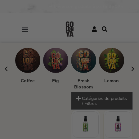
➦ Livraison gratuite à partir de 59 €
ua
Coffee
Fig
Fresh
Lemon
Mand
Blossom
Catégories de produits
/ Filtres