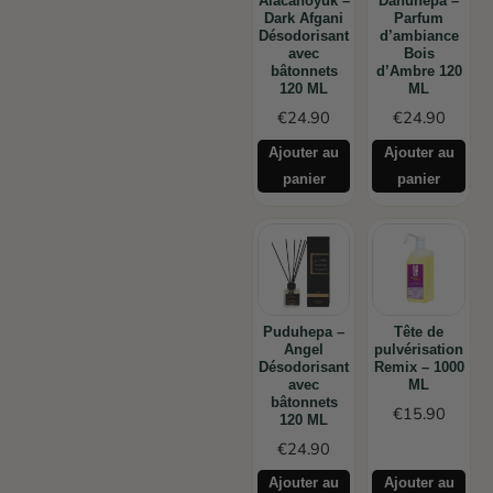
Alacahöyük –
Danuhepa –
Dark Afgani
Parfum
Désodorisant
d’ambiance
avec
Bois
bâtonnets
d’Ambre 120
120 ML
ML
€
24.90
€
24.90
Ajouter au
Ajouter au
panier
panier
Puduhepa –
Tête de
Angel
pulvérisation
Désodorisant
Remix – 1000
avec
ML
bâtonnets
€
15.90
120 ML
€
24.90
Ajouter au
Ajouter au