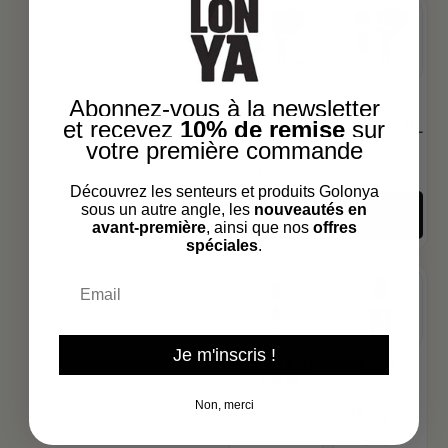
Eau de
Eau de
Abonnez-vous à la newsletter
Cologne au
Cologne
et recevez
10% de remise
sur
café sec – 50
Aqua – 50 ML
votre première commande
ML
€
2.99
€
2.99
Découvrez les senteurs et produits Golonya
Ajouter au
Ajouter au
sous un autre angle, les
nouveautés en
avant-première
, ainsi que nos
offres
panier
panier
spéciales
.
Email
Je m'inscris !
Durella Kids
Eau de
– 100 ML
Cologne
Sprey
mixtes – 100
Non, merci
ML Sprey
€
4.99
€
4.99