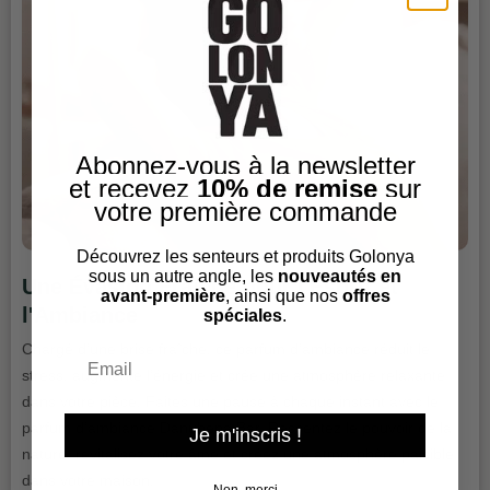
Abonnez-vous à la newsletter
et recevez
10% de remise
sur
votre première commande
Découvrez les senteurs et produits Golonya
sous un autre angle, les
nouveautés en
Une Évasion Fraîche pour l'Esprit et
avant-première
, ainsi que nos
offres
l'Ambiance
spéciales
.
Chargé d’une brise fraîche, ce parfum d’ambiance réduit le
Email
stress, augmente l’énergie et crée une atmosphère relaxante
dans votre pièce. Faites une pause à chaque instant avec le
parfum d’ambiance Danuhepa Bar. Ressentez le pouvoir de la
Je m'inscris !
nature, revitalisez votre âme et créez une atmosphère paisible
dans votre maison.
Non, merci