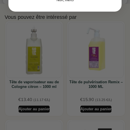
Vous pouvez être intéressé par
Tête de vaporisateur eau de
Tête de pulvérisation Remix –
Cologne citron – 1000 ml
1000 ML
€
13.40
€
15.90
(11.17 €/L)
(13.25 €/L)
Ajouter au panier
Ajouter au panier