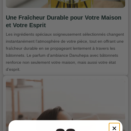
Une Fraîcheur Durable pour Votre Maison
et Votre Esprit
Les ingrédients spéciaux soigneusement sélectionnés changent
instantanément l’atmosphère de votre pièce, tout en offrant une
fraîcheur durable en se propageant lentement à travers les
bâtonnets. Le parfum d’ambiance Danuhepa avec bâtonnets
renforce non seulement votre maison, mais aussi votre état
d’esprit.