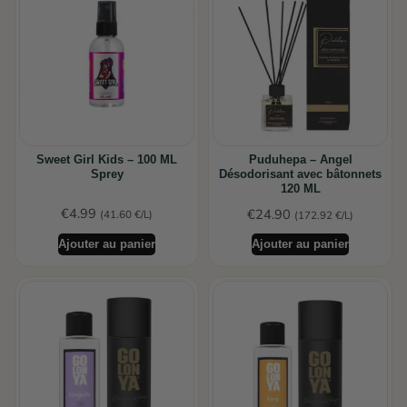
Sweet Girl Kids – 100 ML
Puduhepa – Angel
Sprey
Désodorisant avec bâtonnets
120 ML
€
4.99
€
24.90
(41.60 €/L)
(172.92 €/L)
Ajouter au panier
Ajouter au panier