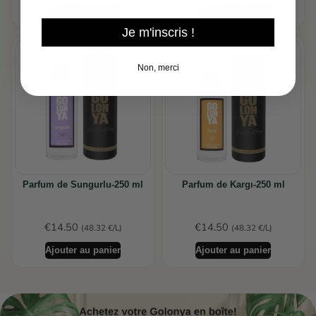
Ajouter au panier
Ajouter au panier
Je m'inscris !
Non, merci
Parfum de Sungurlu-250 ml
Parfum de Kargı-250 ml
€
14.50
€
14.50
(48.32 €/L)
(48.32 €/L)
Ajouter au panier
Ajouter au panier