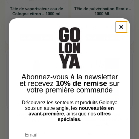
Tête de vaporisateur eau de
Tête de pulvérisation Remix –
Cologne citron – 1000 ml
1000 ML
€
13.40
€
15.90
(11.17 €/L)
(13.25 €/L)
Ajouter au panier
Ajouter au panier
Abonnez-vous à la newsletter
et recevez
10% de remise
sur
votre première commande
Découvrez les senteurs et produits Golonya
sous un autre angle, les
nouveautés en
avant-première
, ainsi que nos
offres
Sweet Girl Kids – 100 ML
Puduhepa – Angel
spéciales
.
Sprey
Désodorisant avec bâtonnets
120 ML
Email
€
4.99
€
24.90
(41.60 €/L)
(172.92 €/L)