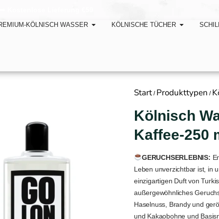
erung €59
REMIUM-KÖLNISCH WASSER
KÖLNISCHE TÜCHER
SCHIL
Start
Produkttypen
K
/
/
Kölnisch W
Kaffee-250 
GERUCHSERLEBNIS:
En
Leben unverzichtbar ist, in
einzigartigen Duft von Turki
außergewöhnliches Geruchser
Haselnuss, Brandy und gerö
und Kakaobohne und Basisn