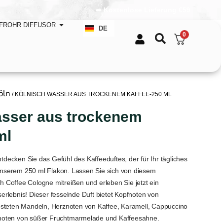
FR
➦ Kostenlose Lieferung €59
TR
FROHR DIFFUSOR
DE
EN
0
öln
/ KÖLNISCH WASSER AUS TROCKENEM KAFFEE-250 ML
asser aus trockenem
ml
tdecken Sie das Gefühl des Kaffeeduftes, der für Ihr tägliches
 unserem 250 ml Flakon. Lassen Sie sich von diesem
sh Coffee Cologne mitreißen und erleben Sie jetzt ein
lebnis! Dieser fesselnde Duft bietet Kopfnoten von
steten Mandeln, Herznoten von Kaffee, Karamell, Cappuccino
oten von süßer Fruchtmarmelade und Kaffeesahne.