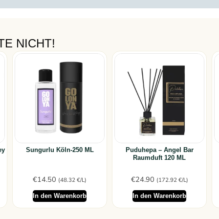
E NICHT!
ey
Sungurlu Köln-250 ML
Puduhepa – Angel Bar
Raumduft 120 ML
€
14.50
€
24.90
(48.32 €/L)
(172.92 €/L)
In den Warenkorb
In den Warenkorb