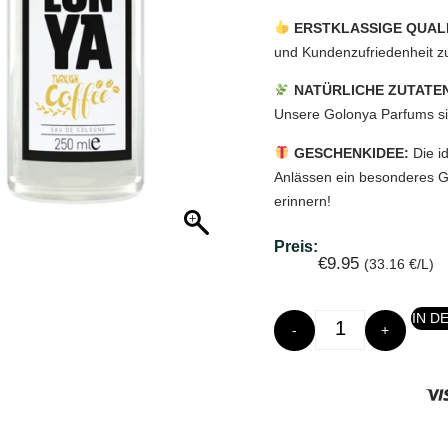
ERSTKLASSIGE QUALI
und Kundenzufriedenheit zu
NATÜRLICHE ZUTATE
Unsere Golonya Parfums sin
GESCHENKIDEE:
Die i
Anlässen ein besonderes G
erinnern!
Preis:
€
9.95
(33.16 €/L)
IN D
-
+