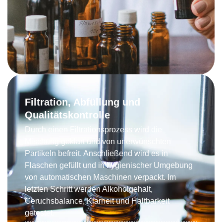
Filtration, Abfüllung und
Qualitätskontrolle
Durch einen Filtrationsprozess wird die
Mischung geklärt und von unerwünschten
Partikeln befreit. Anschließend wird es in
Flaschen gefüllt und in hygienischer Umgebung
von automatischen Maschinen verpackt. Im
letzten Schritt werden Alkoholgehalt,
Geruchsbalance, Klarheit und Haltbarkeit
getestet.