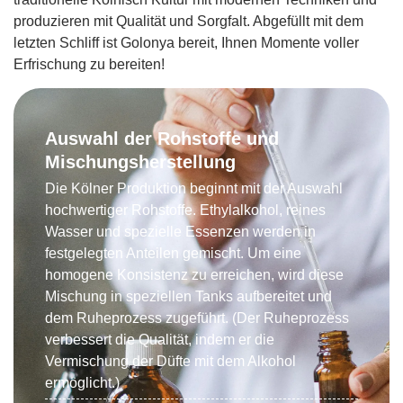
produzieren mit Qualität und Sorgfalt. Abgefüllt mit dem
letzten Schliff ist Golonya bereit, Ihnen Momente voller
Erfrischung zu bereiten!
Auswahl der Rohstoffe und
Mischungsherstellung
Die Kölner Produktion beginnt mit der Auswahl
hochwertiger Rohstoffe. Ethylalkohol, reines
Wasser und spezielle Essenzen werden in
festgelegten Anteilen gemischt. Um eine
homogene Konsistenz zu erreichen, wird diese
Mischung in speziellen Tanks aufbereitet und
dem Ruheprozess zugeführt. (Der Ruheprozess
verbessert die Qualität, indem er die
Vermischung der Düfte mit dem Alkohol
ermöglicht.)