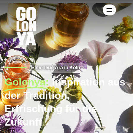
Eine neue Ära in Köln
Golonya:
Inspiration aus
der Tradition,
Erfrischung für die
Zukunft