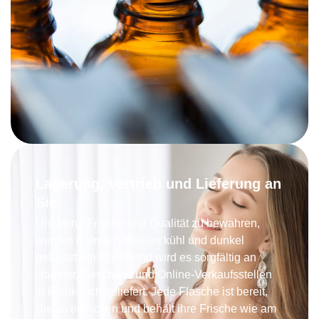
Lagerung, Vertrieb und Lieferung an
Sie
Um seine Frische und Qualität zu bewahren,
werden Kölnisch Wasser kühl und dunkel
gelagert. Anschließend wird es sorgfältig an
Händler, Geschäfte und Online-Verkaufsstellen
in Frankreich geliefert. Jede Flasche ist bereit,
Sie zu erreichen und behält ihre Frische wie am