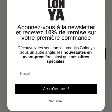
Eau de
Eau de
Abonnez-vous à la newsletter
Cologne au
Cologne
et recevez
10% de remise
sur
café sec – 50
Aqua – 50 ML
votre première commande
ML
€
2.99
€
2.99
Découvrez les senteurs et produits Golonya
Ajouter au
Ajouter au
sous un autre angle, les
nouveautés en
avant-première
, ainsi que nos
offres
panier
panier
spéciales
.
Email
Je m'inscris !
Durella Kids
Eau de
– 100 ML
Cologne
Sprey
mixtes – 100
Non, merci
ML Sprey
€
4.99
€
4.99