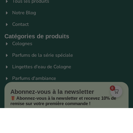
Tous les produits
Notre Blog
Contact
Catégories de produits
Colognes
Parfums de la série spéciale
Lingettes d'eau de Cologne
Parfums d'ambiance
0
Abonnez-vous à la newsletter
Abonnez-vous à la newsletter et recevez 10% de
remise sur votre première commande !
Les nouveautés en avant-première ainsi que nos offres
spéciales.
Je profite de mes -10%