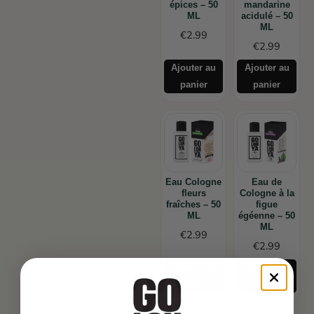
épices – 50
mandarine
ML
acidulé – 50
ML
€
2.99
€
2.99
Ajouter au
Ajouter au
panier
panier
Eau Cologne
Eau de
fleurs
Cologne à la
fraîches – 50
figue
ML
égéenne – 50
ML
€
2.99
€
2.99
Ajouter au
Ajouter au
panier
panier