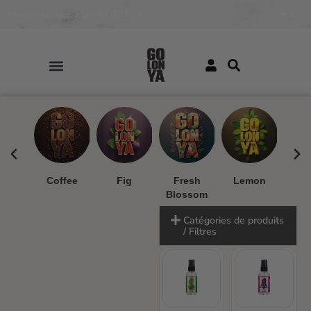
 gratuite à partir de 59 €
➦ Livraison g
ua
Coffee
Fig
Fresh
Lemon
Mand
Blossom
Catégories de produits
/ Filtres