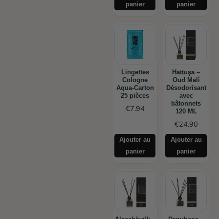
panier
panier
Lingettes
Hattuşa –
Cologne
Oud Mali̇
Aqua-Carton
Désodorisant
25 pièces
avec
bâtonnets
€
7.94
120 ML
€
24.90
Ajouter au
Ajouter au
panier
panier