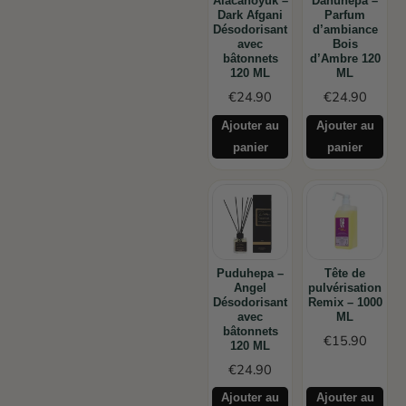
Alacahöyük –
Danuhepa –
Dark Afgani
Parfum
Désodorisant
d’ambiance
avec
Bois
bâtonnets
d’Ambre 120
120 ML
ML
€
24.90
€
24.90
Ajouter au
Ajouter au
panier
panier
Puduhepa –
Tête de
Angel
pulvérisation
Désodorisant
Remix – 1000
avec
ML
bâtonnets
€
15.90
120 ML
€
24.90
Ajouter au
Ajouter au