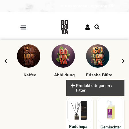
➦ Kostenlose Lieferung €59
a
Kaffee
Abbildung
Frische Blüte
Z
Produktkategorien /
Filter
Puduhepa –
Gemischter